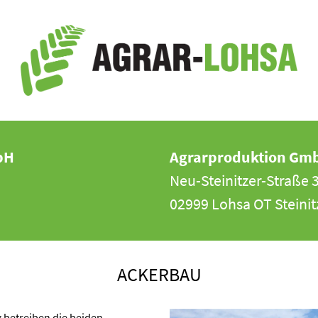
bH
Agrarproduktion Gm
Neu-Steinitzer-Straße 
02999 Lohsa OT Steinit
ACKERBAU
betreiben die beiden