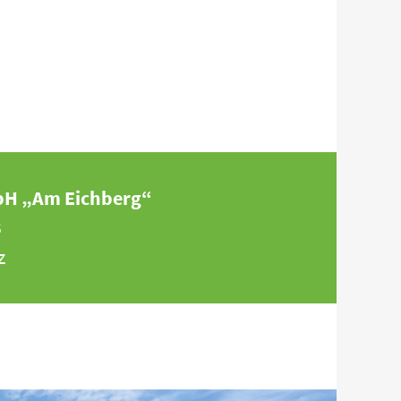
bH „Am Eichberg“
3
z