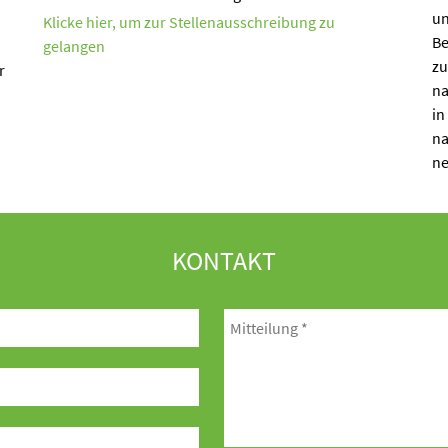
un
Klicke hier, um zur Stellenausschreibung zu
Be
gelangen
zu
r
na
in
na
ne
KONTAKT